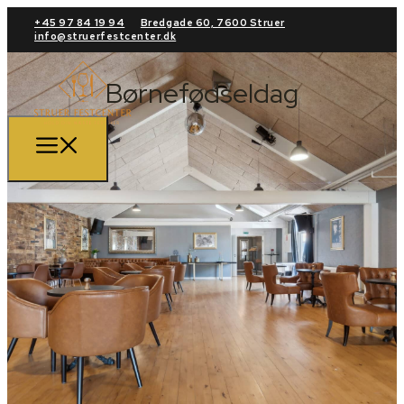
+45 97 84 19 94
Bredgade 60, 7600 Struer
info@struerfestcenter.dk
Børnefødseldag